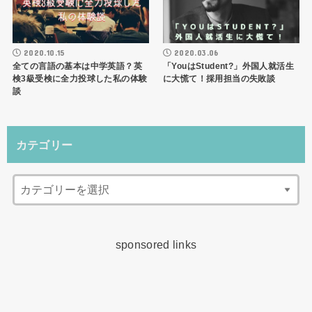
2020.10.15
2020.03.06
全ての言語の基本は中学英語？英
「YouはStudent?」外国人就活生
検3級受検に全力投球した私の体験
に大慌て！採用担当の失敗談
談
カテゴリー
sponsored links