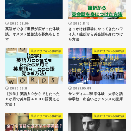
2020.02.06
2020.11.16
英語ができて世界が広がった体験
きっかけは職場にやってきたハワ
談、オススメ勉強法を募集をしま
イ人！挫折から英会話を身につけ
す
た方法
英語にまつわる体験談
英語にまつわる体験談
2020.08.11
2021.05.09
【独学】英語力０からでもたった
サンディエゴ留学体験 大学と語
６か月で英単語４０００語覚える
学学校 出会いとチャンスの宝庫
方法！
英語にまつわる体験談
英語にまつわる体験談