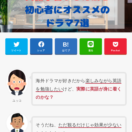
ツイート
シェア
はてブ
送る
Pocket
海外ドラマが好きだから
楽しみながら英語
を勉強したい
けど、
実際に英語が身に着く
のかな？
ユッコ
そうだね、
ただ観るだけじゃ効果が少ない