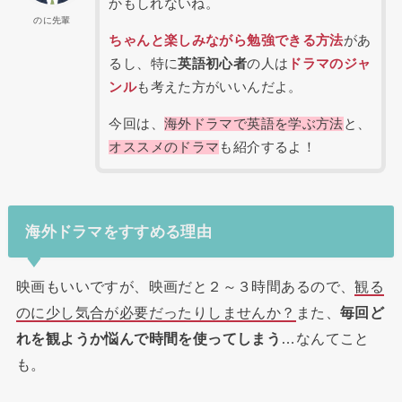
かもしれないね。
のに先輩
ちゃんと楽しみながら勉強できる方法
があ
るし、特に
英語初心者
の人は
ドラマのジャ
ンル
も考えた方がいいんだよ。
今回は、
海外ドラマで英語を学ぶ方法
と、
オススメ
の
ドラマ
も紹介するよ！
海外ドラマをすすめる理由
映画もいいですが、映画だと２～３時間あるので、
観る
のに少し気合が必要だったりしませんか？
また、
毎回ど
れを観ようか悩んで時間を使ってしまう
…なんてこと
も。