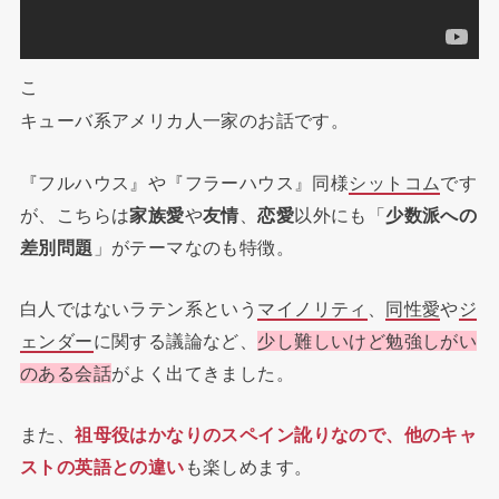
こ
キューバ系アメリカ人一家のお話です。
『フルハウス』や『フラーハウス』同様
シットコム
です
が、こちらは
家族愛
や
友情
、
恋愛
以外にも「
少数派への
差別問題
」がテーマなのも特徴。
白人ではないラテン系という
マイノリティ
、
同性愛
や
ジ
ェンダー
に関する議論など、
少し難しいけど勉強しがい
のある会話
がよく出てきました。
また、
祖母役はかなりのスペイン訛りなので、他のキャ
ストの英語との違い
も楽しめます。