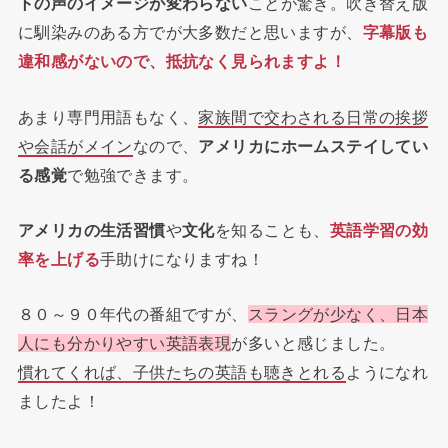
トの声のイメージが変わらない
ことが驚き。吹き替え版
に馴染みのある方でが大多数だと思いますが、
字幕版も
違和感がないので、抵抗なく見られますよ！
あまり専門用語もなく、
家族間で交わされる日常の挨拶
や会話がメイン
なので、
アメリカにホームステイしてい
る感覚
で勉強できます。
アメリカの生活習慣
や
文化
を知ることも、
英語学習の効
率を上げる
手助けになりますね！
８０～９０年代の番組ですが、
スラングが少なく、日本
人にも分かりやすい英語表現
が多いと感じました。
慣れてくれば、子供たちの英語も聴きとれる
ようになれ
ましたよ！