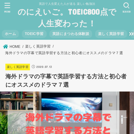
英語で人生変えた人が送る 楽しい勉強法
のにえいご。TOEIC800点で
MENU
SEARCH
人生変わった！
ホーム
TOEIC学習
英語にまつわる体験談
楽しく英語学習
楽しく英語学習
HOME
海外ドラマの字幕で英語学習する方法と初心者にオススメのドラマ７選
2020.07.13
楽しく英語学習
海外ドラマの字幕で英語学習する方法と初心者
にオススメのドラマ７選